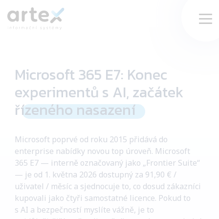
VYHLEDAT
Microsoft 365 E7: Konec
Produkty a služby
experimentů s AI, začátek
Inspirace
řízeného nasazení
O nás
Microsoft poprvé od roku 2015 přidává do
enterprise nabídky novou top úroveň. Microsoft
Reference
365 E7 — interně označovaný jako „Frontier Suite“
— je od 1. května 2026 dostupný za 91,90 € /
uživatel / měsíc a sjednocuje to, co dosud zákazníci
Webináře
kupovali jako čtyři samostatné licence. Pokud to
s AI a bezpečností myslíte vážně, je to