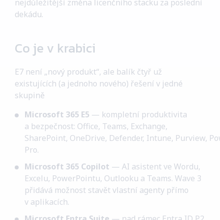
Blog
nejdůležitější změna licenčního stacku za poslední
dekádu.
Kariéra
6
Co je v krabici
Kontakt
E7 není „nový produkt“, ale balík čtyř už
existujících (a jednoho nového) řešení v jedné
Helpdesk
skupině
Microsoft 365 E5
— kompletní produktivita
ENG
a bezpečnost: Office, Teams, Exchange,
SharePoint, OneDrive, Defender, Intune, Purview, P
Pro.
Microsoft 365 Copilot
— AI asistent ve Wordu,
Excelu, PowerPointu, Outlooku a Teams. Wave 3
přidává možnost stavět vlastní agenty přímo
v aplikacích.
Microsoft Entra Suite
— nad rámec Entra ID P2