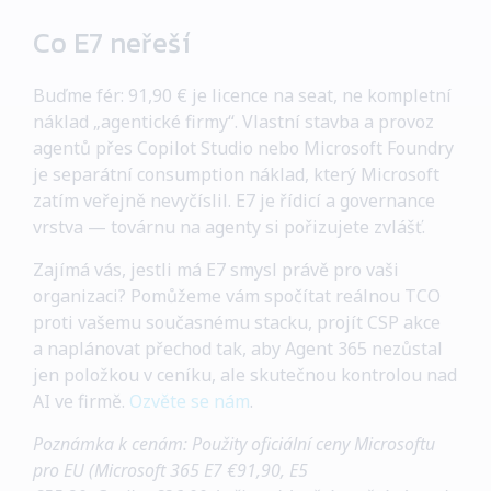
Co E7 neřeší
Buďme fér: 91,90 € je licence na seat, ne kompletní
náklad „agentické firmy“. Vlastní stavba a provoz
agentů přes Copilot Studio nebo Microsoft Foundry
je separátní consumption náklad, který Microsoft
zatím veřejně nevyčíslil. E7 je řídicí a governance
vrstva — továrnu na agenty si pořizujete zvlášť.
Zajímá vás, jestli má E7 smysl právě pro vaši
organizaci? Pomůžeme vám spočítat reálnou TCO
proti vašemu současnému stacku, projít CSP akce
a naplánovat přechod tak, aby Agent 365 nezůstal
jen položkou v ceníku, ale skutečnou kontrolou nad
AI ve firmě.
Ozvěte se nám
.
Poznámka k cenám: Použity oficiální ceny Microsoftu
pro EU (Microsoft 365 E7 €91,90, E5