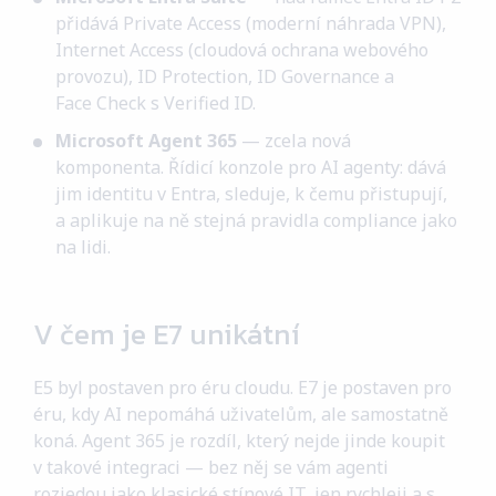
přidává Private Access (moderní náhrada VPN),
Internet Access (cloudová ochrana webového
provozu), ID Protection, ID Governance a
Face Check s Verified ID.
Microsoft Agent 365
— zcela nová
komponenta. Řídicí konzole pro AI agenty: dává
jim identitu v Entra, sleduje, k čemu přistupují,
a aplikuje na ně stejná pravidla compliance jako
na lidi.
V čem je E7 unikátní
E5 byl postaven pro éru cloudu. E7 je postaven pro
éru, kdy AI nepomáhá uživatelům, ale samostatně
koná. Agent 365 je rozdíl, který nejde jinde koupit
v takové integraci — bez něj se vám agenti
rozjedou jako klasické stínové IT, jen rychleji a s