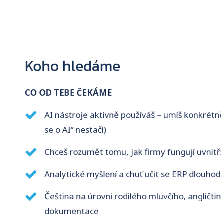
Koho hledáme
CO OD TEBE ČEKÁME
AI nástroje aktivně používáš – umíš konkrétn
se o AI“ nestačí)
Chceš rozumět tomu, jak firmy fungují uvnitř:
Analytické myšlení a chuť učit se ERP dlouhod
Čeština na úrovni rodilého mluvčího, angličti
dokumentace