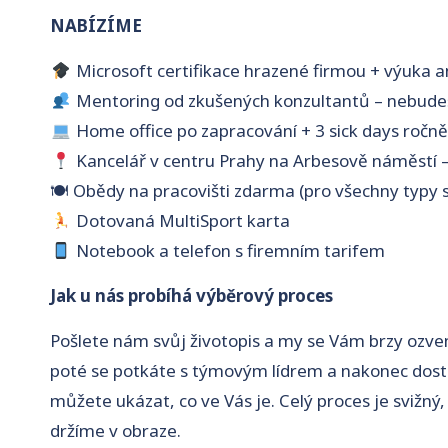
NABÍZÍME
Microsoft certifikace hrazené firmou + výuka an
Mentoring od zkušených konzultantů – nebud
Home office po zapracování + 3 sick days ročn
Kancelář v centru Prahy na Arbesově náměstí 
🍽 Obědy na pracovišti zdarma (pro všechny typy 
Dotovaná MultiSport karta
Notebook a telefon s firemním tarifem
Jak u nás probíhá výběrový proces
Pošlete nám svůj životopis a my se Vám brzy ozve
poté se potkáte s týmovým lídrem a nakonec dost
můžete ukázat, co ve Vás je. Celý proces je svižn
držíme v obraze.