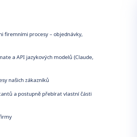
i firemními procesy – objednávky,
mate a API jazykových modelů (Claude,
esy našich zákazníků
tantů a postupně přebírat vlastní části
firmy