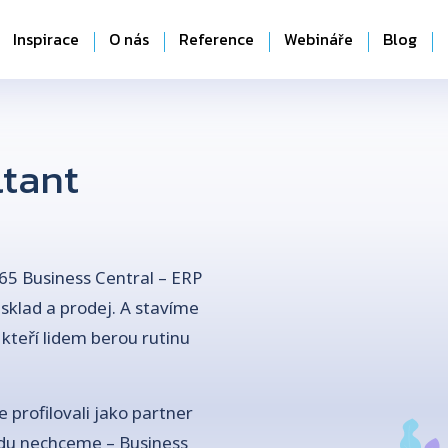
Inspirace
O nás
Reference
Webináře
Blog
tant
5 Business Central – ERP
klad a prodej. A stavíme
 kteří lidem berou rutinu
profilovali jako partner
avdu nechceme – Business