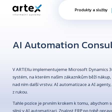
Produkty a služby
AI Automation Consul
V ARTEXu implementujeme Microsoft Dynamics 36
systém, na kterém našim zákazníkům běží nákup, s
nad ním další vrstvu: AI automatizace a AI agenty,
z rukou.
Tahle pozice je prvním krokem k tomu, abychom se 
silný v AI automatizaci. Znalost ERP po tobě opr