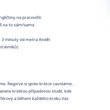
gličtiny na pracovišti
eš na to sám/sama
ě
– 3 minuty od metra Anděl
strávníků)
me. Nejprve si spolu krátce zavoláme,
anete krátkou případovou studii, kde
ý, férový a během každého kroku Vás