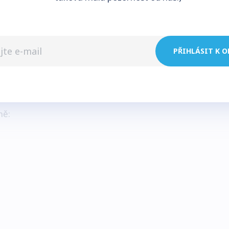
PŘIHLÁSIT K 
 nastavení, který musí každý terant mít
ně: