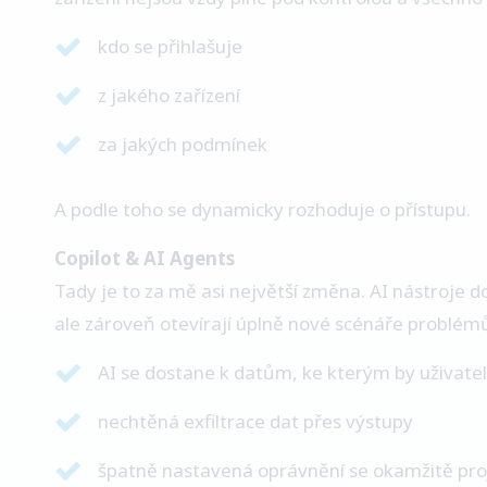
kdo se přihlašuje
z jakého zařízení
za jakých podmínek
A podle toho se dynamicky rozhoduje o přístupu.
Copilot & AI Agents
Tady je to za mě asi největší změna. AI nástroje d
ale zároveň otevírají úplně nové scénáře problém
AI se dostane k datům, ke kterým by uživate
nechtěná exfiltrace dat přes výstupy
špatně nastavená oprávnění se okamžitě pro