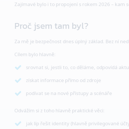
Zajímavé bylo i to propojení s rokem 2026 – kam se
Proč jsem tam byl?
Za mě je bezpečnost dnes úplný základ. Bez ní ned
Cílem bylo hlavně:
srovnat si, jestli to, co děláme, odpovídá akt
získat informace přímo od zdroje
podívat se na nové přístupy a scénáře
Odvážím si z toho hlavně praktické věci:
jak líp řešit identity (hlavně privilegované účt