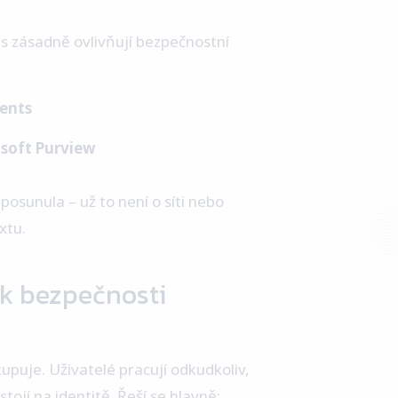
es zásadně ovlivňují bezpečnostní
gents
osoft Purview
osunula – už to není o síti nebo
xtu.
 k bezpečnosti
upuje. Uživatelé pracují odkudkoliv,
tojí na identitě. Řeší se hlavně: