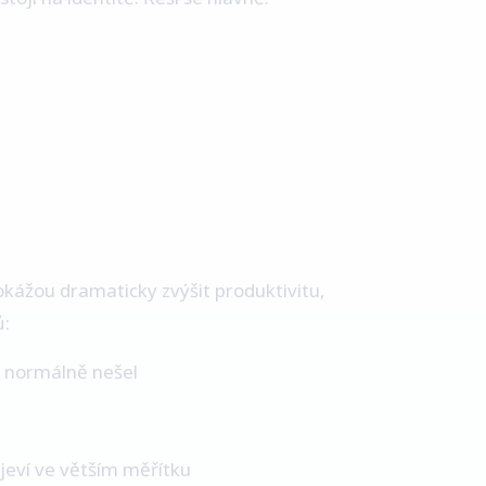
okážou dramaticky zvýšit produktivitu,
ů:
l normálně nešel
jeví ve větším měřítku