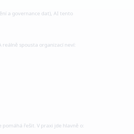
ění a governance dat), AI tento
A reálně spousta organizací neví:
e pomáhá řešit. V praxi jde hlavně o: