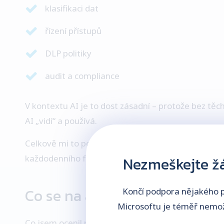
klasifikaci dat
řízení přístupů
DLP politiky
audit a compliance
V kontextu AI je to dost zásadní – protože bez těc
AI „vidí“ a používá.
Celkově mi to potvrdilo jednu věc – bezpečnost dne
každodenního fungování IT.
Nezmeškejte žá
Co se na akci dělo?
Končí podpora nějakého p
Microsoftu je téměř nemožn
Co jsem ocenil nejvíc – šlo se rovnou do praxe.