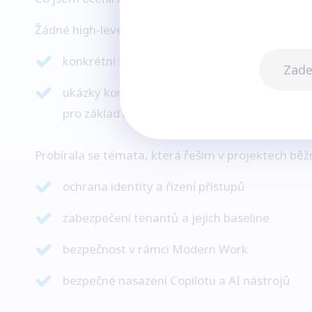
Žádné high-level slide decky, ale:
konkrétní scénáře z reálných prostředí
ukázky konfigurací (desatero tenant security
pro základ bezpečnosti)
Probírala se témata, která řeším v projektech běž
ochrana identity a řízení přístupů
zabezpečení tenantů a jejich baseline
bezpečnost v rámci Modern Work
bezpečné nasazení Copilotu a AI nástrojů