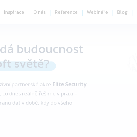
Inspirace
O nás
Reference
Webináře
Blog
adá budoucnost
ft světě?
zivní partnerské akce
Elite Security
 co dnes reálně řešíme v praxi –
ranu dat v době, kdy do všeho