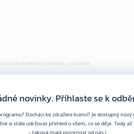
hto kontrol nemáte přehled, co vlastně
s není oddělená disciplína, ale součást
dné novinky. Přihlaste se k odbě
rogramu? Dochází ke zdražení licencí? Je dostupný nový u
é si stále udržovat přehled o všem, co se děje. Tedy až
– taková malá pozornost od nás.)