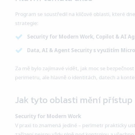
Program se soustředil na klíčové oblasti, které dn
strategie:
Security for Modern Work, Copilot & AI A
Data, AI & Agent Security s využitím Micr
Za mě bylo zajímavé vidět, jak moc se bezpečnost p
perimetru, ale hlavně o identitách, datech a konte
Jak tyto oblasti mění přístup
Security for Modern Work
V praxi to znamená jediné – perimetr prakticky ust
zařízení nejsou vždy plně pod kontrolou a všechno s