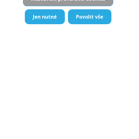
Jen nutné
Povolit vše
ARTEX informační systémy, spol. s r.o.
Štefánikova 248/32
150 00 Praha 5 – Smíchov