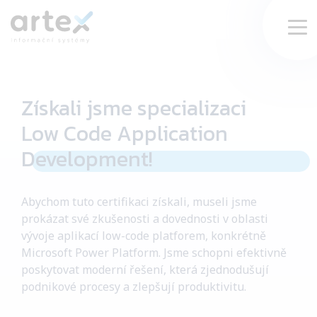
VYHLEDAT
Získali
jsme
specializaci
Produkty a služby
Low
Code
Application
Inspirace
Development
!
O nás
Abychom tuto certifikaci
získali
, museli jsme
prokázat své zkušenosti a dovednosti v oblasti
Reference
vývoje aplikací
low-code
platforem, konkrétně
Microsoft
Power
Platform
. Jsme schopni efektivně
poskytovat moderní řešení, která zjednodušují
Webináře
podnikové procesy a zlepšují produktivitu.