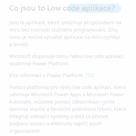
Blog
Co jsou to
Low
code
aplikace?
Kariéra
6
Jsou to aplikace, které umožňují přizpůsobení na
míru bez nutnosti složitého programování. Díky
tomu je možné vytvářet aplikace na míru rychleji
Kontakt
a levněji.
Microsoft disponuje celou řadou low code aplikací,
Helpdesk
souhrnně Power Platform.
Více informací o Power Platform
ZDE
ENG
Pomocí platformy pro vývoj low code aplikací, která
zahrnuje Microsoft Power Apps a Microsoft Power
Automate, můžeme pomoci zákazníkům rychle
vyvinout vlastní a flexibilní podniková řešení, která
integrují stávající systémy a data za účelem
podpory inovací a efektivity napříč jejich
organizacemi.